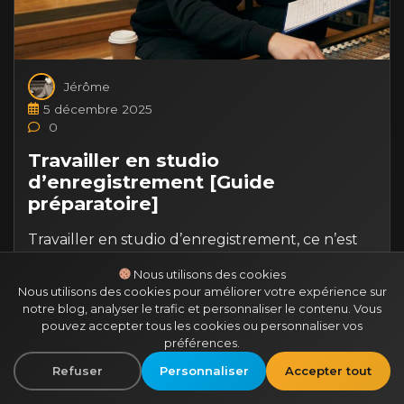
Jérôme
5 décembre 2025
0
Travailler en studio
d’enregistrement [Guide
préparatoire]
Travailler en studio d’enregistrement, ce n’est
pas juste régler des compresseurs ou écouter
Nous utilisons des cookies
du gros son. C’est un test de résistance : 12
Nous utilisons des cookies pour améliorer votre expérience sur
heures de…
notre blog, analyser le trafic et personnaliser le contenu. Vous
pouvez accepter tous les cookies ou personnaliser vos
préférences.
Refuser
Personnaliser
Accepter tout
Lire la suite